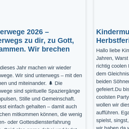
gerwege 2026 –
Kindermus
erwegs zu dir, zu Gott,
Herbstfer
ammen. Wir brechen
Hallo liebe K
Jahren, Warst
richtig coolen
dieses Jahr machen wir wieder
dem Gleichnis
rwege. Wir sind unterwegs – mit den
beiden Söhnen
en und miteinander. 🌲 Die
gefeiert.Du bi
rwege sind spirituelle Spaziergänge
coolsten Part
mpulsen, Stille und Gemeinschaft.
wollen wir die
st einfach gehalten – damit auch
aufführen. Ega
hen mitkommen können, die wenig
spielst, sings
en- oder Gottesdiensterfahrung
wir haben da 