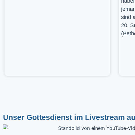
haben
jeman
sind 
20. S
(Beth
Unser Gottesdienst im Livestream a