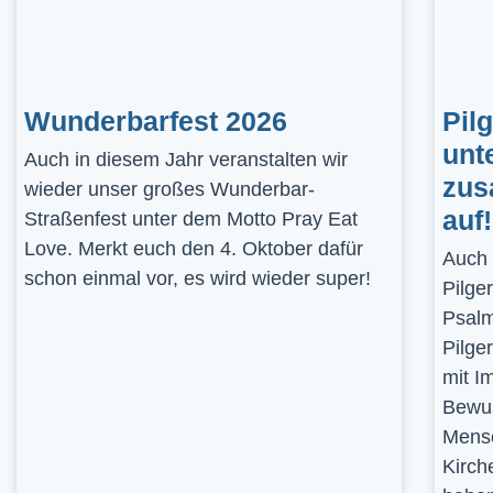
Wunderbarfest 2026
Pil
unt
Auch in diesem Jahr veranstalten wir
zus
wieder unser großes Wunderbar-
auf!
Straßenfest unter dem Motto Pray Eat
Love. Merkt euch den 4. Oktober dafür
Auch 
schon einmal vor, es wird wieder super!
Pilge
Psalm
Pilge
mit I
Bewus
Mensc
Kirch