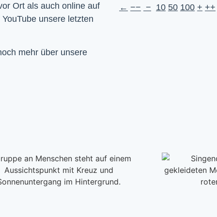
Wir feiern Gottesdienst – Sonntags um 10 Uhr sowohl vor Ort als auch online auf 
←
−−
−
10
50
100
+
++
f YouTube unsere letzten 
 noch mehr über unsere