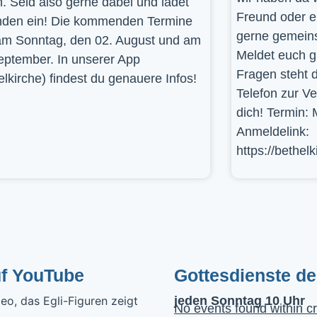
. Seid also gerne dabei und ladet
Freund oder e
den ein! Die kommenden Termine
gerne gemein
am Sonntag, den 02. August und am
Meldet euch g
eptember. In unserer App
Fragen steht d
elkirche) findest du genauere Infos!
Telefon zur V
dich! Termin: 
Anmeldelink:
https://bethel
uf YouTube
Gottesdienste d
jeden Sonntag 10 Uhr
No events found within cr