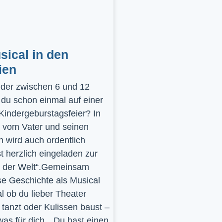
ical in den
ien
inder zwischen 6 und 12
 du schon einmal auf einer
 Kindergeburstagsfeier? In
 vom Vater und seinen
 wird auch ordentlich
st herzlich eingeladen zur
y der Welt“.Gemeinsam
se Geschichte als Musical
l ob du lieber Theater
t, tanzt oder Kulissen baust –
was für dich…Du hast einen