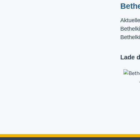
Beth
Aktuell
Bethelki
Bethelk
Lade d