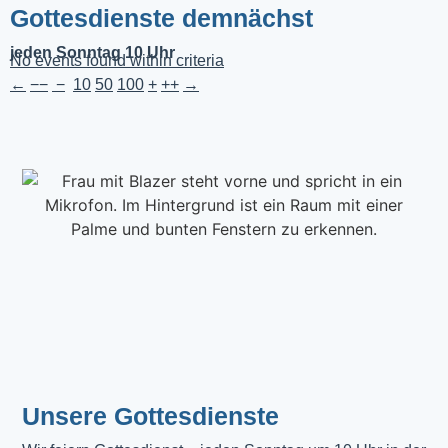
Gottesdienste demnächst
jeden Sonntag 10 Uhr
No events found within criteria
←
−−
−
10
50
100
+
++
→
Unsere Gottesdienste