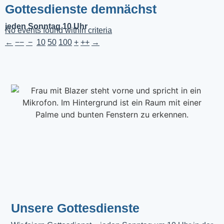
Gottesdienste demnächst
jeden Sonntag 10 Uhr
No events found within criteria
←
−−
−
10
50
100
+
++
→
Unsere Gottesdienste