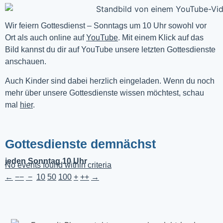
Wir feiern Gottesdienst – Sonntags um 10 Uhr sowohl vor 
Ort als auch online auf 
YouTube
. Mit einem Klick auf das 
Bild kannst du dir auf YouTube unsere letzten Gottesdienste 
anschauen. 
Auch Kinder sind dabei herzlich eingeladen. Wenn du noch
mehr über unsere Gottesdienste wissen möchtest, schau
mal
hier
.
Gottesdienste demnächst
jeden Sonntag 10 Uhr
No events found within criteria
←
−−
−
10
50
100
+
++
→