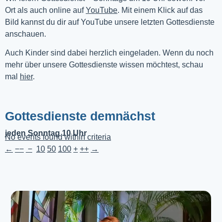
Ort als auch online auf 
YouTube
. Mit einem Klick auf das 
Bild kannst du dir auf YouTube unsere letzten Gottesdienste 
anschauen. 
Auch Kinder sind dabei herzlich eingeladen. Wenn du noch
mehr über unsere Gottesdienste wissen möchtest, schau
mal
hier
.
Gottesdienste demnächst
jeden Sonntag 10 Uhr
No events found within criteria
←
−−
−
10
50
100
+
++
→