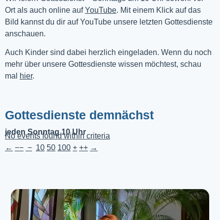
Ort als auch online auf 
YouTube
. Mit einem Klick auf das 
Bild kannst du dir auf YouTube unsere letzten Gottesdienste 
anschauen. 
Auch Kinder sind dabei herzlich eingeladen. Wenn du noch
mehr über unsere Gottesdienste wissen möchtest, schau
mal
hier
.
Gottesdienste demnächst
jeden Sonntag 10 Uhr
No events found within criteria
←
−−
−
10
50
100
+
++
→