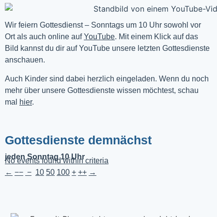
Wir feiern Gottesdienst – Sonntags um 10 Uhr sowohl vor 
Ort als auch online auf 
YouTube
. Mit einem Klick auf das 
Bild kannst du dir auf YouTube unsere letzten Gottesdienste 
anschauen. 
Auch Kinder sind dabei herzlich eingeladen. Wenn du noch
mehr über unsere Gottesdienste wissen möchtest, schau
mal
hier
.
Gottesdienste demnächst
jeden Sonntag 10 Uhr
No events found within criteria
←
−−
−
10
50
100
+
++
→