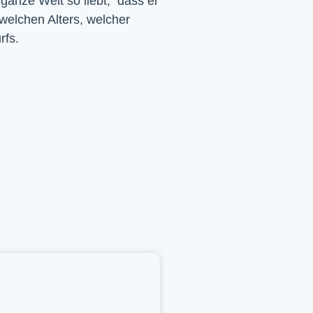
 ganze Welt so liebt, dass er
 welchen Alters, welcher
rfs.