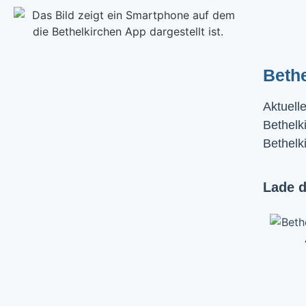
Beth
Aktuell
Bethelki
Bethelk
Lade d