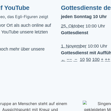
uf YouTube
Gottesdienste d
jeden Sonntag 10 Uhr
Wir feiern Gottesdienst – Sonntags um 10 Uhr sowohl vor Ort als auch online auf 
25. Oktober
10:00 Uhr
f YouTube unsere letzten 
Gottesdienst
1. November
10:00 Uhr
 noch mehr über unsere
Gottesdienst mit Auffü
←
−−
−
10
50
100
+
++