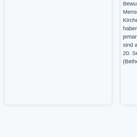
Bewus
Mensc
Kirch
haben
jeman
sind 
20. S
(Beth