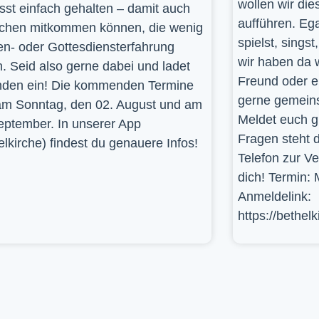
wollen wir die
st einfach gehalten – damit auch
aufführen. Ega
hen mitkommen können, die wenig
spielst, sings
en- oder Gottesdiensterfahrung
wir haben da 
. Seid also gerne dabei und ladet
Freund oder e
den ein! Die kommenden Termine
gerne gemein
am Sonntag, den 02. August und am
Meldet euch g
eptember. In unserer App
Fragen steht d
elkirche) findest du genauere Infos!
Telefon zur V
dich! Termin: 
Anmeldelink:
https://bethel