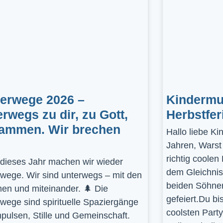
gerwege 2026 –
Kindermus
erwegs zu dir, zu Gott,
Herbstfer
ammen. Wir brechen
Hallo liebe K
Jahren, Warst
richtig coolen
dieses Jahr machen wir wieder
dem Gleichnis
rwege. Wir sind unterwegs – mit den
beiden Söhnen
en und miteinander. 🌲 Die
gefeiert.Du bi
rwege sind spirituelle Spaziergänge
coolsten Part
mpulsen, Stille und Gemeinschaft.