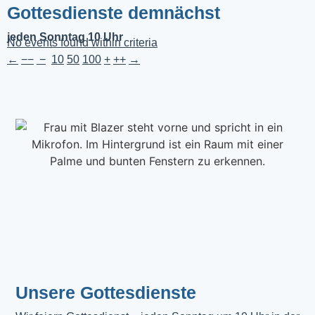
Gottesdienste demnächst
jeden Sonntag 10 Uhr
No events found within criteria
←
−−
−
10
50
100
+
++
→
Unsere Gottesdienste