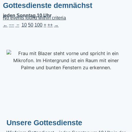
Gottesdienste demnächst
jeden Sonntag 10 Uhr
No events found within criteria
←
−−
−
10
50
100
+
++
→
Unsere Gottesdienste