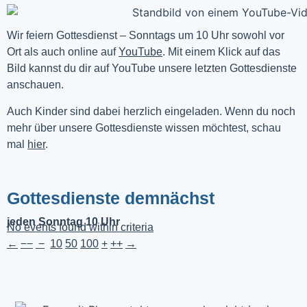
Wir feiern Gottesdienst – Sonntags um 10 Uhr sowohl vor 
Ort als auch online auf 
YouTube
. Mit einem Klick auf das 
Bild kannst du dir auf YouTube unsere letzten Gottesdienste 
anschauen. 
Auch Kinder sind dabei herzlich eingeladen. Wenn du noch
mehr über unsere Gottesdienste wissen möchtest, schau
mal
hier
.
Gottesdienste demnächst
jeden Sonntag 10 Uhr
No events found within criteria
←
−−
−
10
50
100
+
++
→