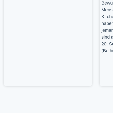
Bewus
Mensc
Kirch
haben
jeman
sind 
20. S
(Beth