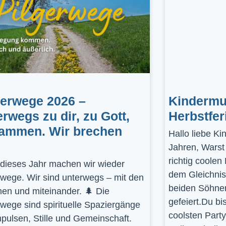
gerwege 2026 –
Kindermus
erwegs zu dir, zu Gott,
Herbstfer
ammen. Wir brechen
Hallo liebe K
Jahren, Warst
richtig coolen
dieses Jahr machen wir wieder
dem Gleichnis
rwege. Wir sind unterwegs – mit den
beiden Söhnen
en und miteinander. 🌲 Die
gefeiert.Du bi
rwege sind spirituelle Spaziergänge
coolsten Part
mpulsen, Stille und Gemeinschaft.