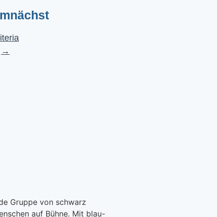
emnächst
iteria
→