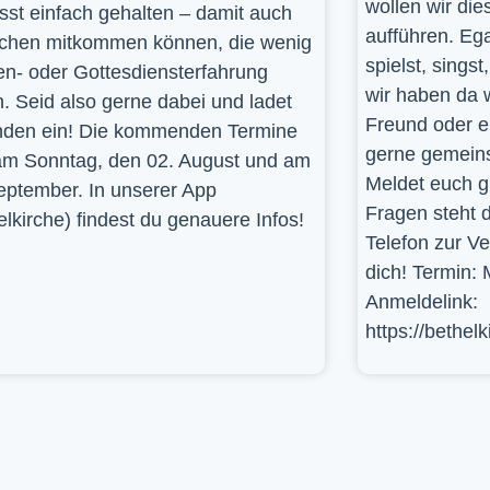
wollen wir die
st einfach gehalten – damit auch
aufführen. Ega
hen mitkommen können, die wenig
spielst, sings
en- oder Gottesdiensterfahrung
wir haben da 
. Seid also gerne dabei und ladet
Freund oder e
den ein! Die kommenden Termine
gerne gemein
am Sonntag, den 02. August und am
Meldet euch g
eptember. In unserer App
Fragen steht d
elkirche) findest du genauere Infos!
Telefon zur V
dich! Termin: 
Anmeldelink:
https://bethel