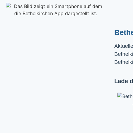
Beth
Aktuell
Bethelki
Bethelk
Lade d