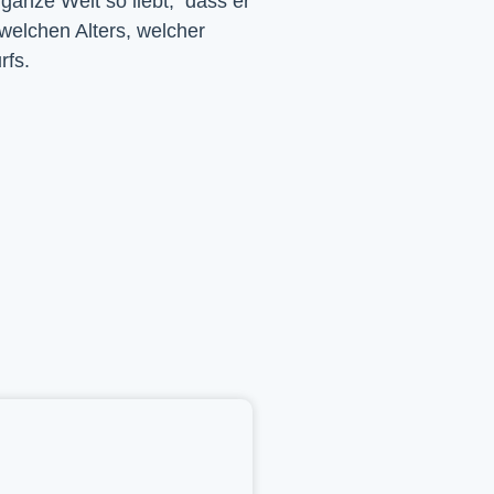
 ganze Welt so liebt, dass er
 welchen Alters, welcher
rfs.