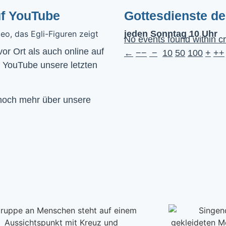
uf YouTube
Gottesdienste d
jeden Sonntag 10 Uhr
No events found within cr
Wir feiern Gottesdienst – Sonntags um 10 Uhr sowohl vor Ort als auch online auf 
←
−−
−
10
50
100
+
++
f YouTube unsere letzten 
 noch mehr über unsere