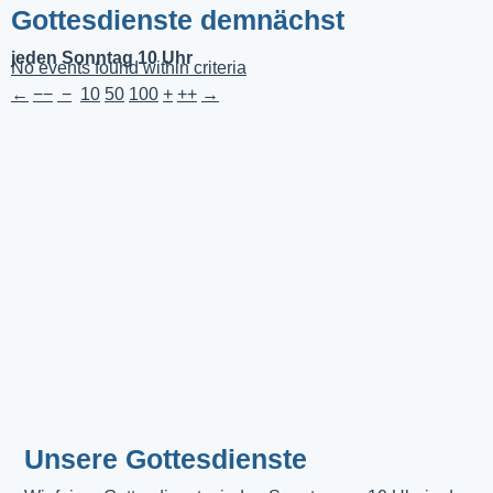
Gottesdienste demnächst
jeden Sonntag 10 Uhr
No events found within criteria
←
−−
−
10
50
100
+
++
→
Unsere Gottesdienste