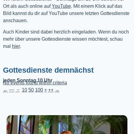
Ort als auch online auf 
YouTube
. Mit einem Klick auf das 
Bild kannst du dir auf YouTube unsere letzten Gottesdienste 
anschauen. 
Auch Kinder sind dabei herzlich eingeladen. Wenn du noch
mehr über unsere Gottesdienste wissen möchtest, schau
mal
hier
.
Gottesdienste demnächst
jeden Sonntag 10 Uhr
No events found within criteria
←
−−
−
10
50
100
+
++
→