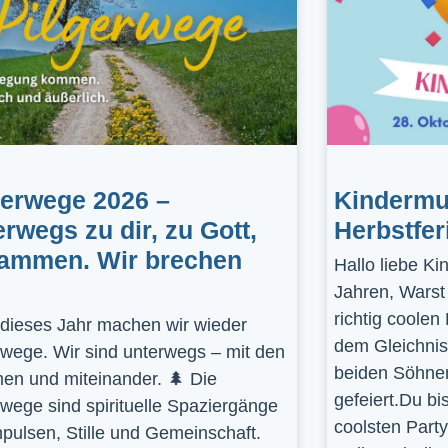
gerwege 2026 –
Kindermus
erwegs zu dir, zu Gott,
Herbstfer
ammen. Wir brechen
Hallo liebe K
Jahren, Warst
richtig coolen
dieses Jahr machen wir wieder
dem Gleichnis
rwege. Wir sind unterwegs – mit den
beiden Söhnen
en und miteinander. 🌲 Die
gefeiert.Du bi
rwege sind spirituelle Spaziergänge
coolsten Part
mpulsen, Stille und Gemeinschaft.