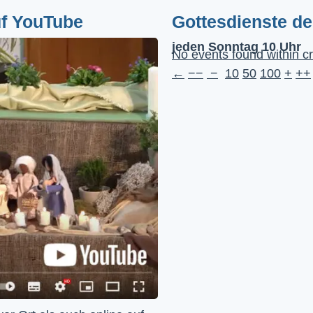
uf YouTube
Gottesdienste d
jeden Sonntag 10 Uhr
No events found within cr
←
−−
−
10
50
100
+
++