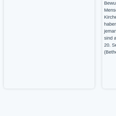
Bewus
Mensc
Kirch
haben
jeman
sind 
20. S
(Beth