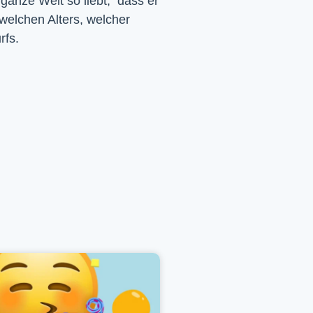
 ganze Welt so liebt, dass er
 welchen Alters, welcher
rfs.