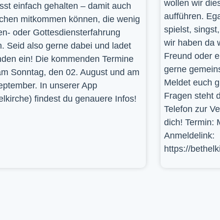
wollen wir die
st einfach gehalten – damit auch
aufführen. Ega
hen mitkommen können, die wenig
spielst, sings
en- oder Gottesdiensterfahrung
wir haben da 
. Seid also gerne dabei und ladet
Freund oder e
den ein! Die kommenden Termine
gerne gemein
am Sonntag, den 02. August und am
Meldet euch g
eptember. In unserer App
Fragen steht d
elkirche) findest du genauere Infos!
Telefon zur V
dich! Termin: 
Anmeldelink:
https://bethel