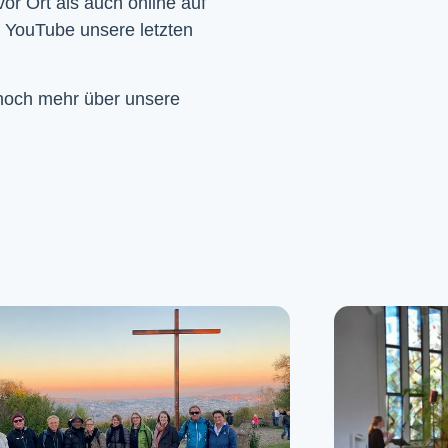
Wir feiern Gottesdienst – Sonntags um 10 Uhr sowohl vor Ort als auch online auf 
f YouTube unsere letzten 
 noch mehr über unsere