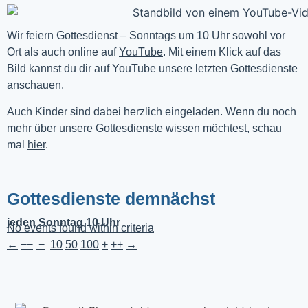
Wir feiern Gottesdienst – Sonntags um 10 Uhr sowohl vor 
Ort als auch online auf 
YouTube
. Mit einem Klick auf das 
Bild kannst du dir auf YouTube unsere letzten Gottesdienste 
anschauen. 
Auch Kinder sind dabei herzlich eingeladen. Wenn du noch
mehr über unsere Gottesdienste wissen möchtest, schau
mal
hier
.
Gottesdienste demnächst
jeden Sonntag 10 Uhr
No events found within criteria
←
−−
−
10
50
100
+
++
→