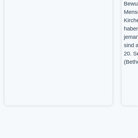
Bewus
Mensc
Kirch
haben
jeman
sind 
20. S
(Beth