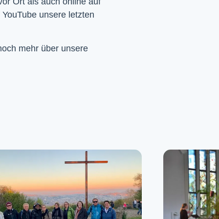
Wir feiern Gottesdienst – Sonntags um 10 Uhr sowohl vor Ort als auch online auf 
f YouTube unsere letzten 
 noch mehr über unsere