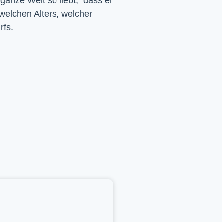
 ganze Welt so liebt, dass er
 welchen Alters, welcher
rfs.