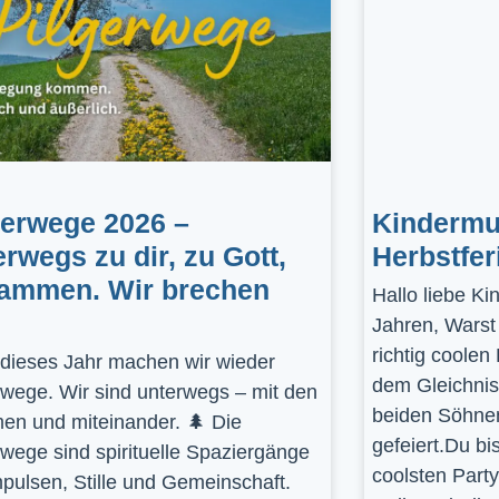
gerwege 2026 –
Kindermus
erwegs zu dir, zu Gott,
Herbstfer
ammen. Wir brechen
Hallo liebe K
Jahren, Warst
richtig coolen
dieses Jahr machen wir wieder
dem Gleichnis
rwege. Wir sind unterwegs – mit den
beiden Söhnen
en und miteinander. 🌲 Die
gefeiert.Du bi
rwege sind spirituelle Spaziergänge
coolsten Part
mpulsen, Stille und Gemeinschaft.