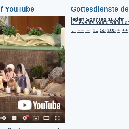
uf YouTube
Gottesdienste d
jeden Sonntag 10 Uhr
No events found within cr
←
−−
−
10
50
100
+
++