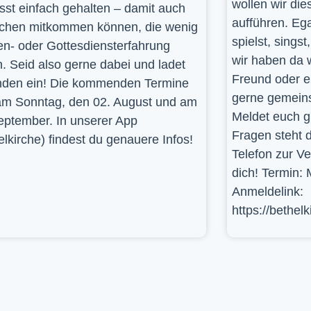
wollen wir die
st einfach gehalten – damit auch
aufführen. Ega
hen mitkommen können, die wenig
spielst, sings
en- oder Gottesdiensterfahrung
wir haben da 
. Seid also gerne dabei und ladet
Freund oder e
den ein! Die kommenden Termine
gerne gemein
am Sonntag, den 02. August und am
Meldet euch g
eptember. In unserer App
Fragen steht d
elkirche) findest du genauere Infos!
Telefon zur V
dich! Termin: 
Anmeldelink:
https://bethel