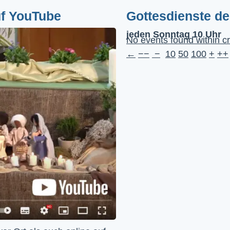
uf YouTube
Gottesdienste d
jeden Sonntag 10 Uhr
No events found within cr
←
−−
−
10
50
100
+
++