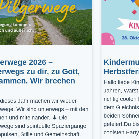
gerwege 2026 –
Kindermus
erwegs zu dir, zu Gott,
Herbstfer
ammen. Wir brechen
Hallo liebe K
Jahren, Warst
richtig coolen
dieses Jahr machen wir wieder
dem Gleichnis
rwege. Wir sind unterwegs – mit den
beiden Söhnen
en und miteinander. 🌲 Die
gefeiert.Du bi
rwege sind spirituelle Spaziergänge
coolsten Part
mpulsen, Stille und Gemeinschaft.