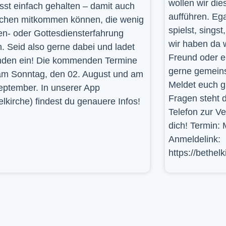
wollen wir die
st einfach gehalten – damit auch
aufführen. Ega
hen mitkommen können, die wenig
spielst, sings
en- oder Gottesdiensterfahrung
wir haben da 
. Seid also gerne dabei und ladet
Freund oder e
den ein! Die kommenden Termine
gerne gemein
am Sonntag, den 02. August und am
Meldet euch g
eptember. In unserer App
Fragen steht d
elkirche) findest du genauere Infos!
Telefon zur V
dich! Termin: 
Anmeldelink:
https://bethel