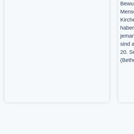
Bewus
Mensc
Kirch
haben
jeman
sind 
20. S
(Beth