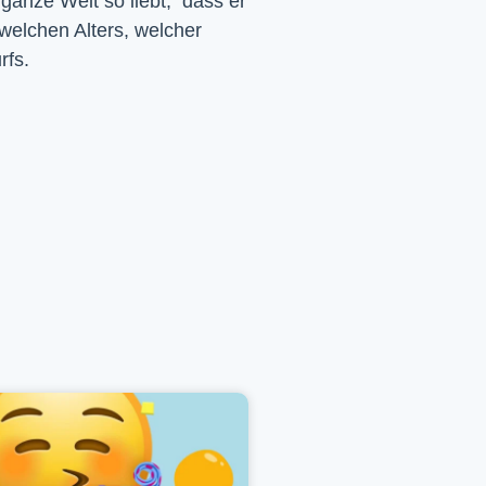
 ganze Welt so liebt, dass er
 welchen Alters, welcher
rfs.