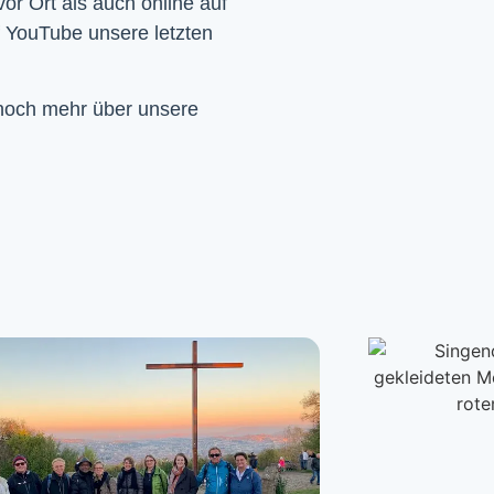
Wir feiern Gottesdienst – Sonntags um 10 Uhr sowohl vor Ort als auch online auf 
f YouTube unsere letzten 
 noch mehr über unsere