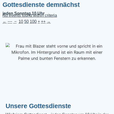
Gottesdienste demnächst
jeden Sonntag 10 Uhr
No events found within criteria
←
−−
−
10
50
100
+
++
→
Unsere Gottesdienste