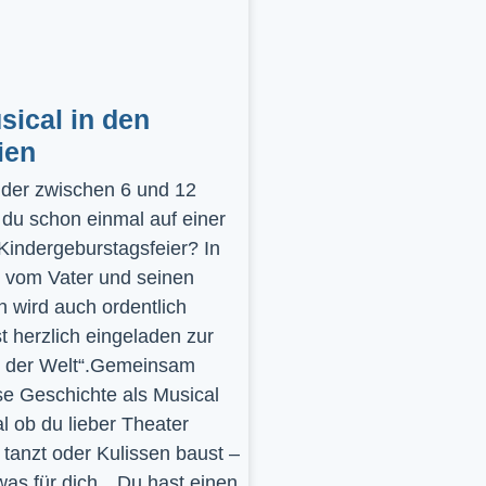
ical in den
ien
inder zwischen 6 und 12
 du schon einmal auf einer
 Kindergeburstagsfeier? In
 vom Vater und seinen
 wird auch ordentlich
st herzlich eingeladen zur
y der Welt“.Gemeinsam
se Geschichte als Musical
l ob du lieber Theater
t, tanzt oder Kulissen baust –
was für dich…Du hast einen