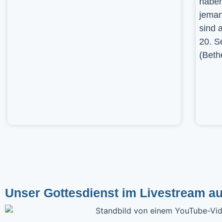
haben
jeman
sind 
20. S
(Beth
Unser Gottesdienst im Livestream a