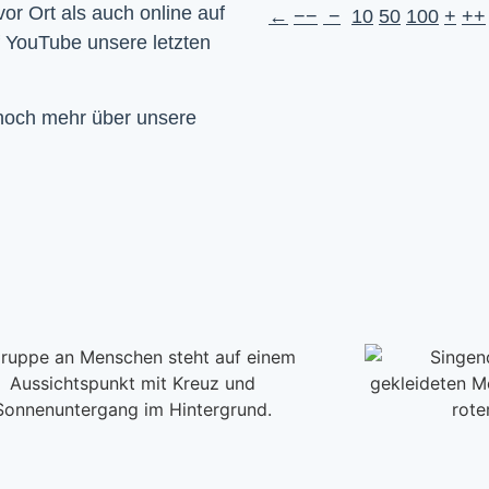
Wir feiern Gottesdienst – Sonntags um 10 Uhr sowohl vor Ort als auch online auf 
←
−−
−
10
50
100
+
++
f YouTube unsere letzten 
 noch mehr über unsere