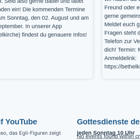
. Seid also gerne dabei und ladet
Freund oder e
den ein! Die kommenden Termine
gerne gemein
am Sonntag, den 02. August und am
Meldet euch g
eptember. In unserer App
Fragen steht d
elkirche) findest du genauere Infos!
Telefon zur V
dich! Termin: 
Anmeldelink:
https://bethel
uf YouTube
Gottesdienste d
jeden Sonntag 10 Uhr
No events found within cr