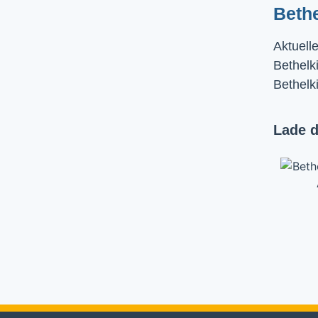
Beth
Aktuell
Bethelki
Bethelk
Lade d