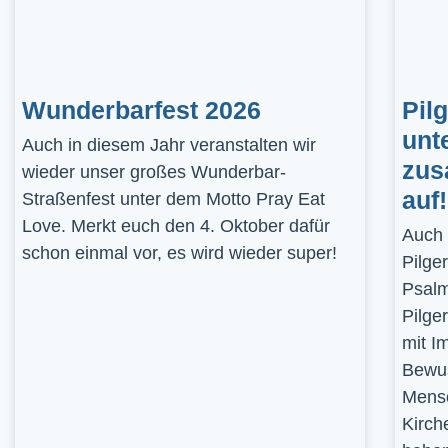
Wunderbarfest 2026
Pil
unt
Auch in diesem Jahr veranstalten wir
zus
wieder unser großes Wunderbar-
auf!
Straßenfest unter dem Motto Pray Eat
Love. Merkt euch den 4. Oktober dafür
Auch 
schon einmal vor, es wird wieder super!
Pilge
Psalm
Pilge
mit I
Bewus
Mensc
Kirch