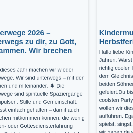
gerwege 2026 –
Kindermus
erwegs zu dir, zu Gott,
Herbstfer
ammen. Wir brechen
Hallo liebe K
Jahren, Warst
richtig coolen
dieses Jahr machen wir wieder
dem Gleichnis
rwege. Wir sind unterwegs – mit den
beiden Söhnen
en und miteinander. 🌲 Die
gefeiert.Du bi
rwege sind spirituelle Spaziergänge
coolsten Part
mpulsen, Stille und Gemeinschaft.
wollen wir die
st einfach gehalten – damit auch
aufführen. Ega
hen mitkommen können, die wenig
spielst, sings
en- oder Gottesdiensterfahrung
wir haben da 