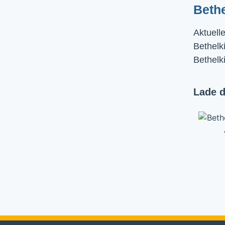
Beth
Aktuell
Bethelki
Bethelk
Lade d