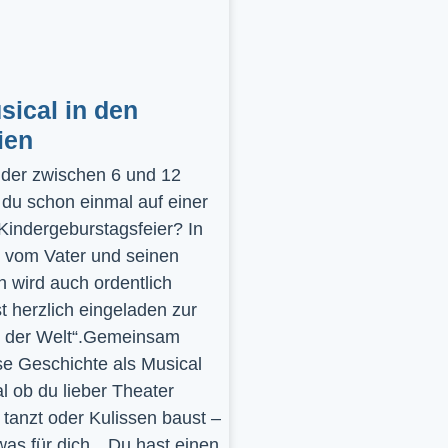
ical in den
ien
inder zwischen 6 und 12
 du schon einmal auf einer
 Kindergeburstagsfeier? In
 vom Vater und seinen
 wird auch ordentlich
st herzlich eingeladen zur
y der Welt“.Gemeinsam
se Geschichte als Musical
l ob du lieber Theater
t, tanzt oder Kulissen baust –
was für dich…Du hast einen