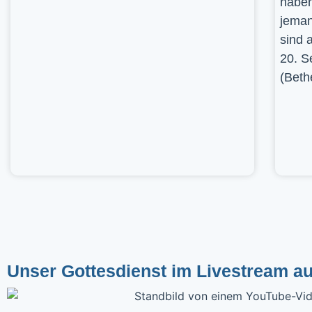
haben
jeman
sind 
20. S
(Beth
Unser Gottesdienst im Livestream a