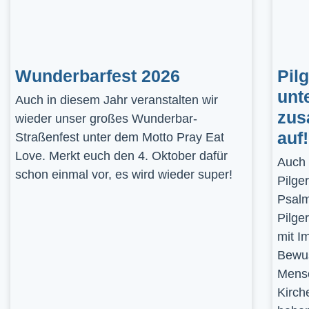
Wunderbarfest 2026
Pil
unt
Auch in diesem Jahr veranstalten wir
zus
wieder unser großes Wunderbar-
auf!
Straßenfest unter dem Motto Pray Eat
Love. Merkt euch den 4. Oktober dafür
Auch 
schon einmal vor, es wird wieder super!
Pilge
Psalm
Pilge
mit I
Bewus
Mensc
Kirch