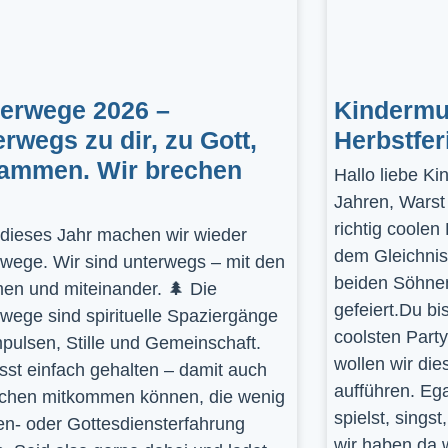
gerwege 2026 –
Kindermus
erwegs zu dir, zu Gott,
Herbstfer
ammen. Wir brechen
Hallo liebe K
Jahren, Warst
richtig coolen
dieses Jahr machen wir wieder
dem Gleichnis
rwege. Wir sind unterwegs – mit den
beiden Söhnen
en und miteinander. 🌲 Die
gefeiert.Du bi
rwege sind spirituelle Spaziergänge
coolsten Part
mpulsen, Stille und Gemeinschaft.
wollen wir die
st einfach gehalten – damit auch
aufführen. Ega
hen mitkommen können, die wenig
spielst, sings
en- oder Gottesdiensterfahrung
wir haben da 