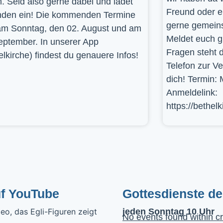
. Seid also gerne dabei und ladet
Freund oder e
den ein! Die kommenden Termine
gerne gemein
am Sonntag, den 02. August und am
Meldet euch g
eptember. In unserer App
Fragen steht d
elkirche) findest du genauere Infos!
Telefon zur V
dich! Termin: 
Anmeldelink:
https://bethel
uf YouTube
Gottesdienste d
jeden Sonntag 10 Uhr
No events found within cr