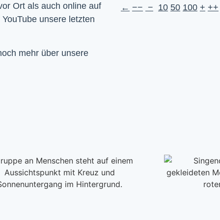
Wir feiern Gottesdienst – Sonntags um 10 Uhr sowohl vor Ort als auch online auf 
←
−−
−
10
50
100
+
++
f YouTube unsere letzten 
 noch mehr über unsere