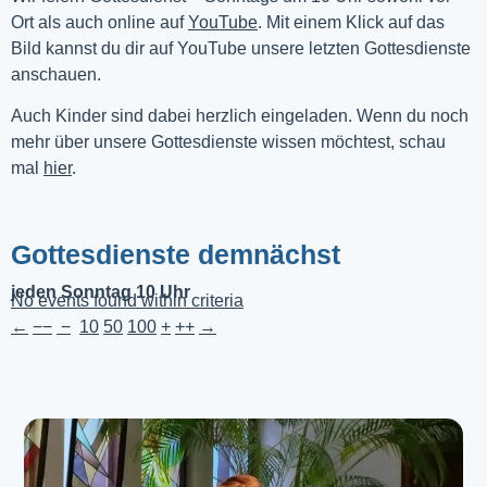
Ort als auch online auf 
YouTube
. Mit einem Klick auf das 
Bild kannst du dir auf YouTube unsere letzten Gottesdienste 
anschauen. 
Auch Kinder sind dabei herzlich eingeladen. Wenn du noch
mehr über unsere Gottesdienste wissen möchtest, schau
mal
hier
.
Gottesdienste demnächst
jeden Sonntag 10 Uhr
No events found within criteria
←
−−
−
10
50
100
+
++
→