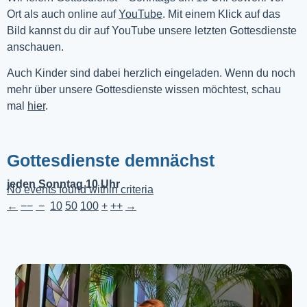
Ort als auch online auf 
YouTube
. Mit einem Klick auf das 
Bild kannst du dir auf YouTube unsere letzten Gottesdienste 
anschauen. 
Auch Kinder sind dabei herzlich eingeladen. Wenn du noch
mehr über unsere Gottesdienste wissen möchtest, schau
mal
hier
.
Gottesdienste demnächst
jeden Sonntag 10 Uhr
No events found within criteria
←
−−
−
10
50
100
+
++
→