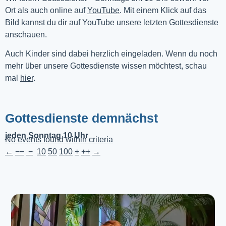
Ort als auch online auf 
YouTube
. Mit einem Klick auf das 
Bild kannst du dir auf YouTube unsere letzten Gottesdienste 
anschauen. 
Auch Kinder sind dabei herzlich eingeladen. Wenn du noch
mehr über unsere Gottesdienste wissen möchtest, schau
mal
hier
.
Gottesdienste demnächst
jeden Sonntag 10 Uhr
No events found within criteria
←
−−
−
10
50
100
+
++
→