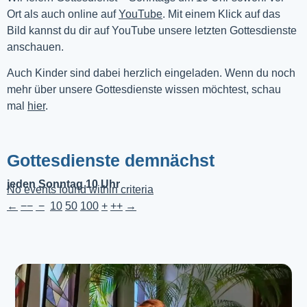
Ort als auch online auf 
YouTube
. Mit einem Klick auf das 
Bild kannst du dir auf YouTube unsere letzten Gottesdienste 
anschauen. 
Auch Kinder sind dabei herzlich eingeladen. Wenn du noch
mehr über unsere Gottesdienste wissen möchtest, schau
mal
hier
.
Gottesdienste demnächst
jeden Sonntag 10 Uhr
No events found within criteria
←
−−
−
10
50
100
+
++
→