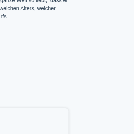
 ganze Welt so liebt, dass er
 welchen Alters, welcher
rfs.