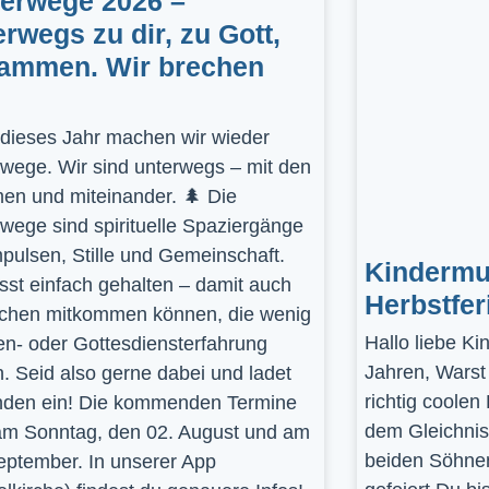
gerwege 2026 –
erwegs zu dir, zu Gott,
ammen. Wir brechen
dieses Jahr machen wir wieder
rwege. Wir sind unterwegs – mit den
en und miteinander. 🌲 Die
rwege sind spirituelle Spaziergänge
mpulsen, Stille und Gemeinschaft.
Kindermus
st einfach gehalten – damit auch
Herbstfer
hen mitkommen können, die wenig
Hallo liebe K
en- oder Gottesdiensterfahrung
Jahren, Warst
. Seid also gerne dabei und ladet
richtig coolen
den ein! Die kommenden Termine
dem Gleichnis
am Sonntag, den 02. August und am
beiden Söhnen
eptember. In unserer App