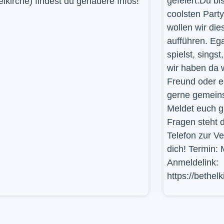
gefeiert.Du bi
elkirche) findest du genauere Infos!
coolsten Part
wollen wir die
aufführen. Ega
spielst, sings
wir haben da 
Freund oder e
gerne gemein
Meldet euch g
Fragen steht d
Telefon zur V
dich! Termin: 
Anmeldelink:
https://bethel