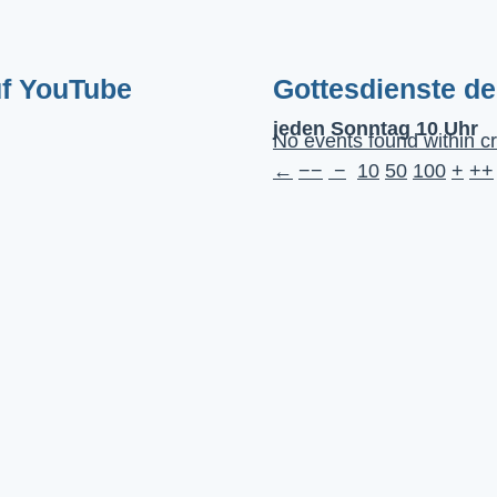
uf YouTube
Gottesdienste d
jeden Sonntag 10 Uhr
No events found within cr
←
−−
−
10
50
100
+
++