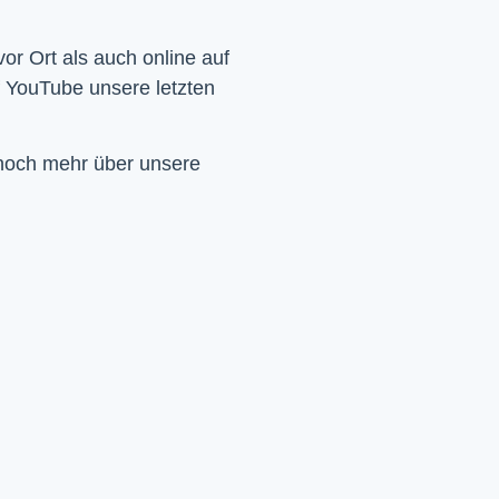
Wir feiern Gottesdienst – Sonntags um 10 Uhr sowohl vor Ort als auch online auf 
f YouTube unsere letzten 
 noch mehr über unsere