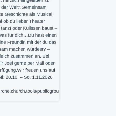
st herzlich eingeladen zur
y der Welt“.Gemeinsam
se Geschichte als Musical
l ob du lieber Theater
t, tanzt oder Kulissen baust –
was für dich…Du hast einen
ine Freundin mit der du das
sam machen würdest? –
leich zusammen an. Bei
ir Joel gerne per Mail oder
erfügung.Wir freuen uns auf
Mi, 28.10. – So, 1.11.2026
kirche.church.tools/publicgroup/617