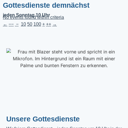
Gottesdienste demnächst
jeden Sonntag 10 Uhr
No events found within criteria
←
−−
−
10
50
100
+
++
→
Unsere Gottesdienste