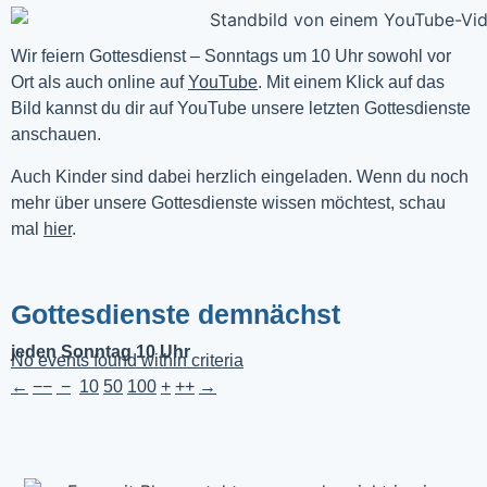
Wir feiern Gottesdienst – Sonntags um 10 Uhr sowohl vor 
Ort als auch online auf 
YouTube
. Mit einem Klick auf das 
Bild kannst du dir auf YouTube unsere letzten Gottesdienste 
anschauen. 
Auch Kinder sind dabei herzlich eingeladen. Wenn du noch
mehr über unsere Gottesdienste wissen möchtest, schau
mal
hier
.
Gottesdienste demnächst
jeden Sonntag 10 Uhr
No events found within criteria
←
−−
−
10
50
100
+
++
→