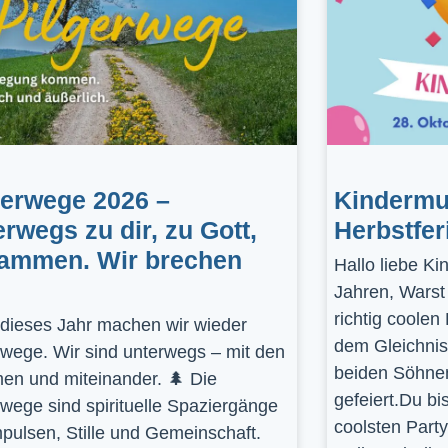
gerwege 2026 –
Kindermus
erwegs zu dir, zu Gott,
Herbstfer
ammen. Wir brechen
Hallo liebe K
Jahren, Warst
richtig coolen
dieses Jahr machen wir wieder
dem Gleichnis
rwege. Wir sind unterwegs – mit den
beiden Söhnen
en und miteinander. 🌲 Die
gefeiert.Du bi
rwege sind spirituelle Spaziergänge
coolsten Part
mpulsen, Stille und Gemeinschaft.