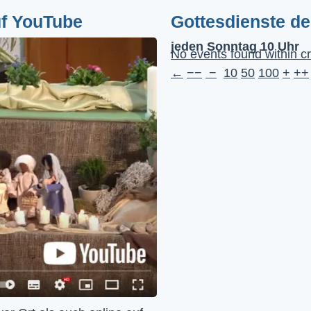
uf YouTube
Gottesdienste d
jeden Sonntag 10 Uhr
No events found within cr
←
−−
−
10
50
100
+
++