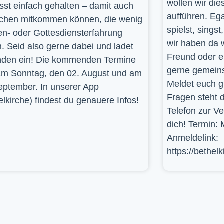
wollen wir die
st einfach gehalten – damit auch
aufführen. Ega
hen mitkommen können, die wenig
spielst, sings
en- oder Gottesdiensterfahrung
wir haben da 
. Seid also gerne dabei und ladet
Freund oder e
den ein! Die kommenden Termine
gerne gemein
am Sonntag, den 02. August und am
Meldet euch g
eptember. In unserer App
Fragen steht d
elkirche) findest du genauere Infos!
Telefon zur V
dich! Termin: 
Anmeldelink:
https://bethel