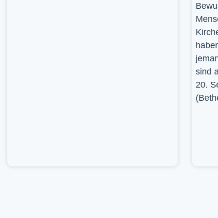
Bewus
Mensc
Kirch
haben
jeman
sind 
20. S
(Beth