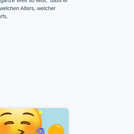
 ganze Welt so liebt, dass er
 welchen Alters, welcher
rfs.