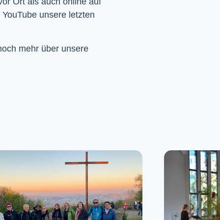
Wir feiern Gottesdienst – Sonntags um 10 Uhr sowohl vor Ort als auch online auf 
f YouTube unsere letzten 
 noch mehr über unsere