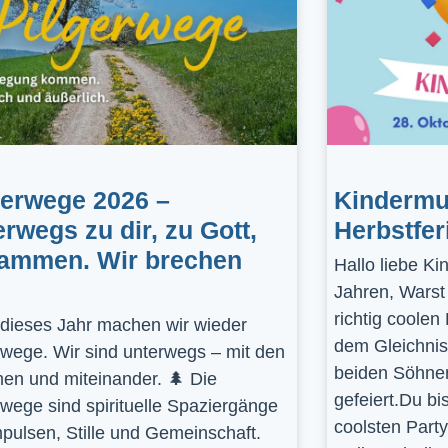
gerwege 2026 –
Kindermus
erwegs zu dir, zu Gott,
Herbstfer
ammen. Wir brechen
Hallo liebe K
Jahren, Warst
richtig coolen
dieses Jahr machen wir wieder
dem Gleichnis
rwege. Wir sind unterwegs – mit den
beiden Söhnen
en und miteinander. 🌲 Die
gefeiert.Du bi
rwege sind spirituelle Spaziergänge
coolsten Part
mpulsen, Stille und Gemeinschaft.