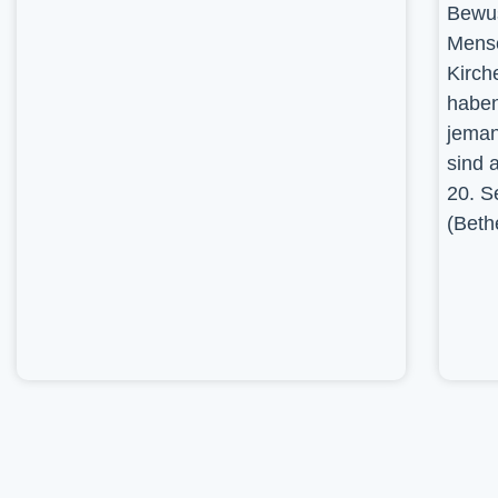
Bewus
Mensc
Kirch
haben
jeman
sind 
20. S
(Beth