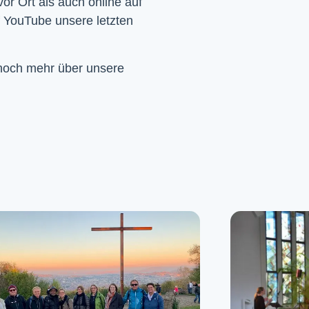
Wir feiern Gottesdienst – Sonntags um 10 Uhr sowohl vor Ort als auch online auf 
f YouTube unsere letzten 
 noch mehr über unsere