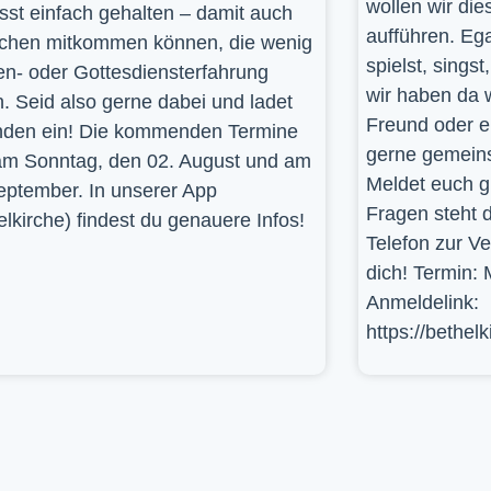
wollen wir die
st einfach gehalten – damit auch
aufführen. Ega
hen mitkommen können, die wenig
spielst, sings
en- oder Gottesdiensterfahrung
wir haben da 
. Seid also gerne dabei und ladet
Freund oder e
den ein! Die kommenden Termine
gerne gemein
am Sonntag, den 02. August und am
Meldet euch g
eptember. In unserer App
Fragen steht d
elkirche) findest du genauere Infos!
Telefon zur V
dich! Termin: 
Anmeldelink:
https://bethel