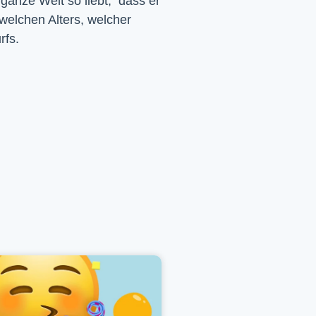
 ganze Welt so liebt, dass er
 welchen Alters, welcher
rfs.