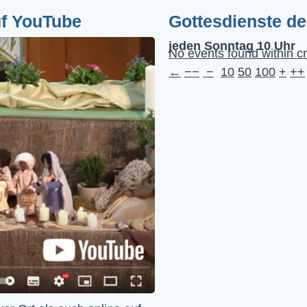
uf YouTube
Gottesdienste d
jeden Sonntag 10 Uhr
No events found within cr
←
−−
−
10
50
100
+
++