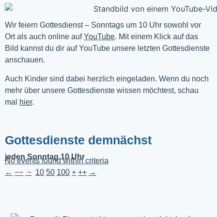
Wir feiern Gottesdienst – Sonntags um 10 Uhr sowohl vor 
Ort als auch online auf 
YouTube
. Mit einem Klick auf das 
Bild kannst du dir auf YouTube unsere letzten Gottesdienste 
anschauen. 
Auch Kinder sind dabei herzlich eingeladen. Wenn du noch
mehr über unsere Gottesdienste wissen möchtest, schau
mal
hier
.
Gottesdienste demnächst
jeden Sonntag 10 Uhr
No events found within criteria
←
−−
−
10
50
100
+
++
→