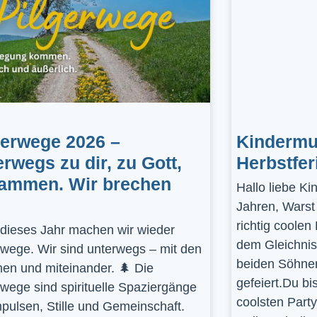
gerwege 2026 –
Kindermus
erwegs zu dir, zu Gott,
Herbstfer
ammen. Wir brechen
Hallo liebe K
Jahren, Warst
richtig coolen
dieses Jahr machen wir wieder
dem Gleichnis
rwege. Wir sind unterwegs – mit den
beiden Söhnen
en und miteinander. 🌲 Die
gefeiert.Du bi
rwege sind spirituelle Spaziergänge
coolsten Part
mpulsen, Stille und Gemeinschaft.