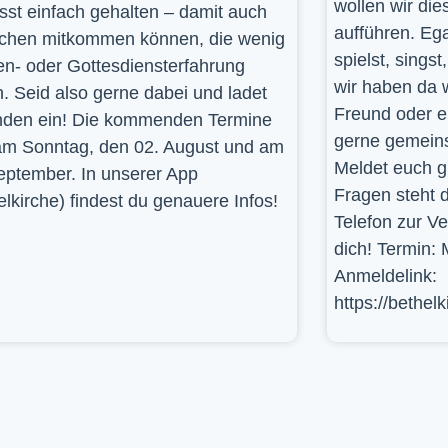
wollen wir die
st einfach gehalten – damit auch
aufführen. Ega
hen mitkommen können, die wenig
spielst, sings
en- oder Gottesdiensterfahrung
wir haben da 
. Seid also gerne dabei und ladet
Freund oder e
den ein! Die kommenden Termine
gerne gemein
am Sonntag, den 02. August und am
Meldet euch g
eptember. In unserer App
Fragen steht d
elkirche) findest du genauere Infos!
Telefon zur V
dich! Termin: 
Anmeldelink:
https://bethel