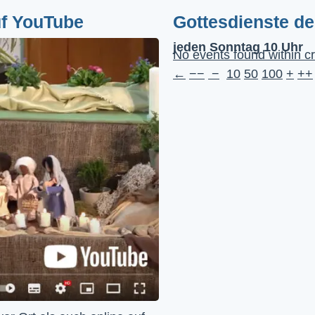
uf YouTube
Gottesdienste d
jeden Sonntag 10 Uhr
No events found within cr
←
−−
−
10
50
100
+
++