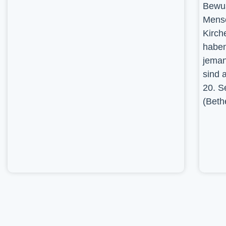
Bewus
Mensc
Kirch
haben
jeman
sind 
20. S
(Beth