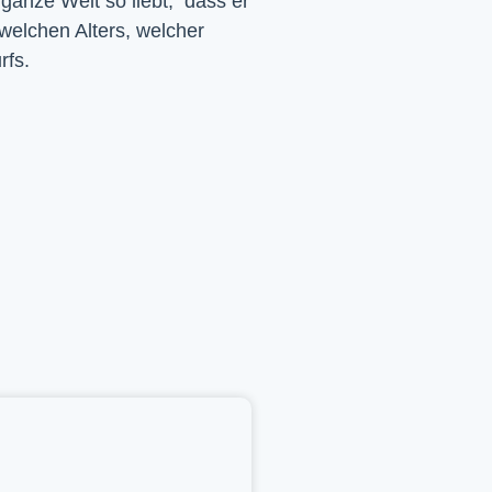
 ganze Welt so liebt, dass er
 welchen Alters, welcher
rfs.