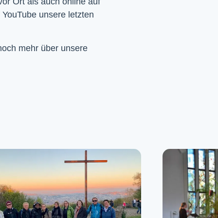
Wir feiern Gottesdienst – Sonntags um 10 Uhr sowohl vor Ort als auch online auf 
f YouTube unsere letzten 
 noch mehr über unsere