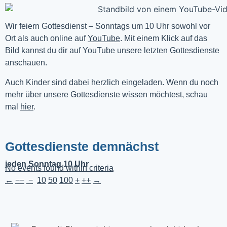
Wir feiern Gottesdienst – Sonntags um 10 Uhr sowohl vor 
Ort als auch online auf 
YouTube
. Mit einem Klick auf das 
Bild kannst du dir auf YouTube unsere letzten Gottesdienste 
anschauen. 
Auch Kinder sind dabei herzlich eingeladen. Wenn du noch
mehr über unsere Gottesdienste wissen möchtest, schau
mal
hier
.
Gottesdienste demnächst
jeden Sonntag 10 Uhr
No events found within criteria
←
−−
−
10
50
100
+
++
→