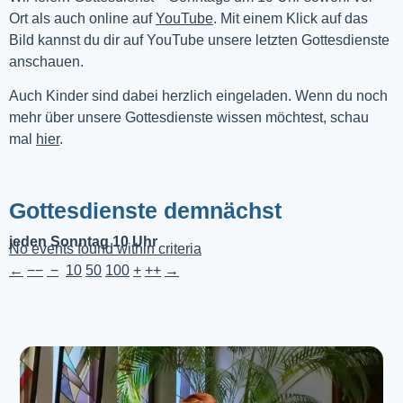
Ort als auch online auf 
YouTube
. Mit einem Klick auf das 
Bild kannst du dir auf YouTube unsere letzten Gottesdienste 
anschauen. 
Auch Kinder sind dabei herzlich eingeladen. Wenn du noch
mehr über unsere Gottesdienste wissen möchtest, schau
mal
hier
.
Gottesdienste demnächst
jeden Sonntag 10 Uhr
No events found within criteria
←
−−
−
10
50
100
+
++
→