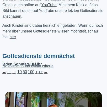
Ort als auch online auf 
YouTube
. Mit einem Klick auf das 
Bild kannst du dir auf YouTube unsere letzten Gottesdienste 
anschauen. 
Auch Kinder sind dabei herzlich eingeladen. Wenn du noch
mehr über unsere Gottesdienste wissen möchtest, schau
mal
hier
.
Gottesdienste demnächst
jeden Sonntag 10 Uhr
No events found within criteria
←
−−
−
10
50
100
+
++
→