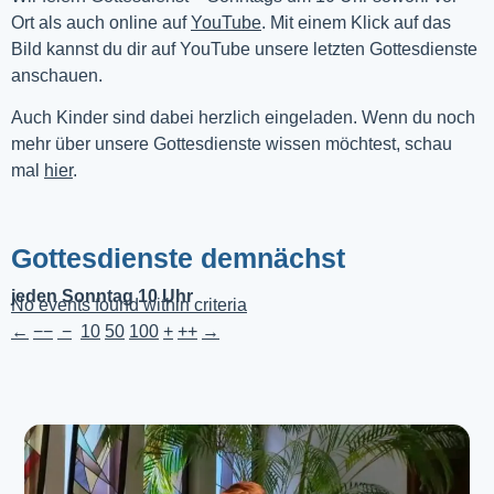
Ort als auch online auf 
YouTube
. Mit einem Klick auf das 
Bild kannst du dir auf YouTube unsere letzten Gottesdienste 
anschauen. 
Auch Kinder sind dabei herzlich eingeladen. Wenn du noch
mehr über unsere Gottesdienste wissen möchtest, schau
mal
hier
.
Gottesdienste demnächst
jeden Sonntag 10 Uhr
No events found within criteria
←
−−
−
10
50
100
+
++
→