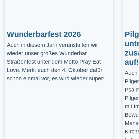
Wunderbarfest 2026
Pil
unt
Auch in diesem Jahr veranstalten wir
zus
wieder unser großes Wunderbar-
auf!
Straßenfest unter dem Motto Pray Eat
Love. Merkt euch den 4. Oktober dafür
Auch 
schon einmal vor, es wird wieder super!
Pilge
Psalm
Pilge
mit I
Bewus
Mensc
Kirch