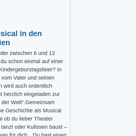
ical in den
ien
inder zwischen 6 und 12
 du schon einmal auf einer
 Kindergeburstagsfeier? In
 vom Vater und seinen
 wird auch ordentlich
st herzlich eingeladen zur
y der Welt“.Gemeinsam
se Geschichte als Musical
l ob du lieber Theater
t, tanzt oder Kulissen baust –
was für dich…Du hast einen