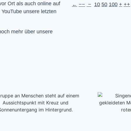
Wir feiern Gottesdienst – Sonntags um 10 Uhr sowohl vor Ort als auch online auf 
←
−−
−
10
50
100
+
++
f YouTube unsere letzten 
 noch mehr über unsere