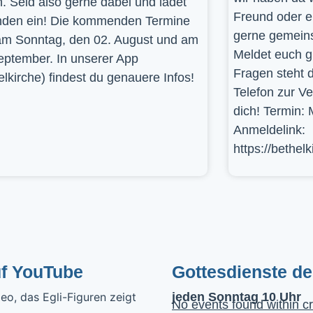
. Seid also gerne dabei und ladet
Freund oder e
den ein! Die kommenden Termine
gerne gemein
am Sonntag, den 02. August und am
Meldet euch g
eptember. In unserer App
Fragen steht d
elkirche) findest du genauere Infos!
Telefon zur V
dich! Termin: 
Anmeldelink:
https://bethel
uf YouTube
Gottesdienste d
jeden Sonntag 10 Uhr
No events found within cr