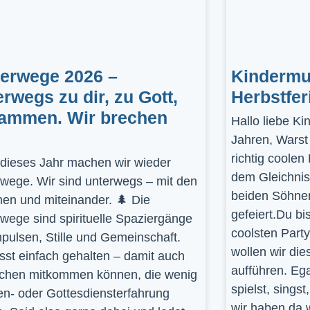
gerwege 2026 –
Kindermus
erwegs zu dir, zu Gott,
Herbstfer
ammen. Wir brechen
Hallo liebe K
Jahren, Warst
richtig coolen
dieses Jahr machen wir wieder
dem Gleichnis
rwege. Wir sind unterwegs – mit den
beiden Söhnen
en und miteinander. 🌲 Die
gefeiert.Du bi
rwege sind spirituelle Spaziergänge
coolsten Part
mpulsen, Stille und Gemeinschaft.
wollen wir die
st einfach gehalten – damit auch
aufführen. Ega
hen mitkommen können, die wenig
spielst, sings
en- oder Gottesdiensterfahrung
wir haben da 