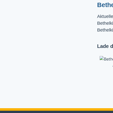
Beth
Aktuell
Bethelki
Bethelk
Lade d