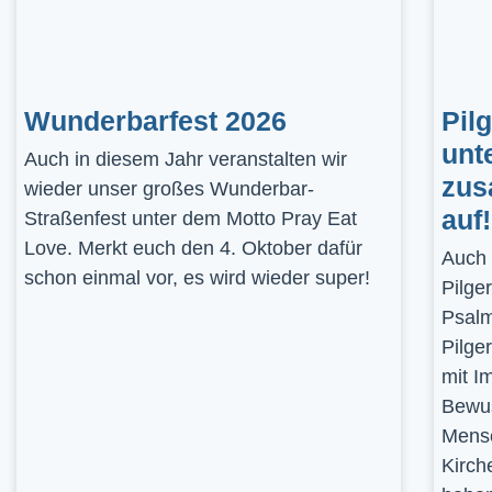
Wunderbarfest 2026
Pil
unt
Auch in diesem Jahr veranstalten wir
zus
wieder unser großes Wunderbar-
auf!
Straßenfest unter dem Motto Pray Eat
Love. Merkt euch den 4. Oktober dafür
Auch 
schon einmal vor, es wird wieder super!
Pilge
Psalm
Pilge
mit I
Bewus
Mensc
Kirch