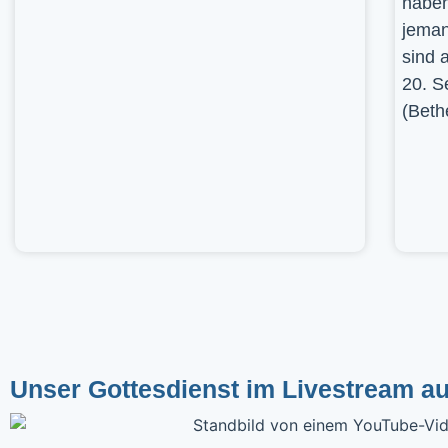
haben
jeman
sind 
20. S
(Beth
Unser Gottesdienst im Livestream a