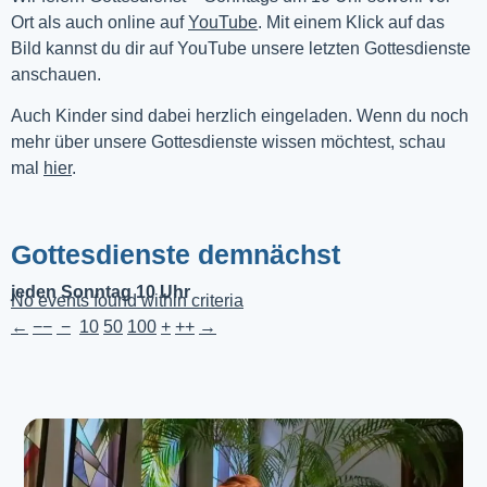
Ort als auch online auf 
YouTube
. Mit einem Klick auf das 
Bild kannst du dir auf YouTube unsere letzten Gottesdienste 
anschauen. 
Auch Kinder sind dabei herzlich eingeladen. Wenn du noch
mehr über unsere Gottesdienste wissen möchtest, schau
mal
hier
.
Gottesdienste demnächst
jeden Sonntag 10 Uhr
No events found within criteria
←
−−
−
10
50
100
+
++
→