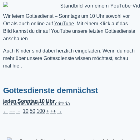
Wir feiern Gottesdienst – Sonntags um 10 Uhr sowohl vor 
Ort als auch online auf 
YouTube
. Mit einem Klick auf das 
Bild kannst du dir auf YouTube unsere letzten Gottesdienste 
anschauen. 
Auch Kinder sind dabei herzlich eingeladen. Wenn du noch
mehr über unsere Gottesdienste wissen möchtest, schau
mal
hier
.
Gottesdienste demnächst
jeden Sonntag 10 Uhr
No events found within criteria
←
−−
−
10
50
100
+
++
→