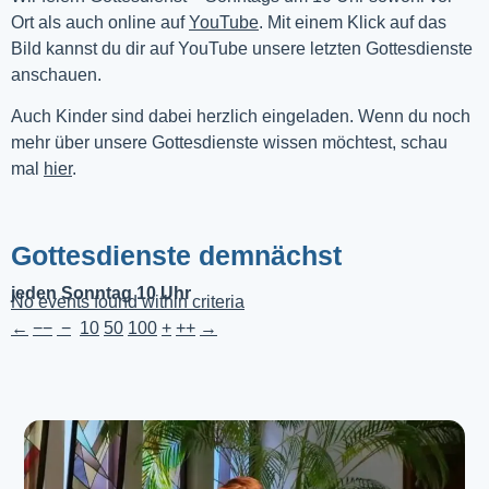
Ort als auch online auf 
YouTube
. Mit einem Klick auf das 
Bild kannst du dir auf YouTube unsere letzten Gottesdienste 
anschauen. 
Auch Kinder sind dabei herzlich eingeladen. Wenn du noch
mehr über unsere Gottesdienste wissen möchtest, schau
mal
hier
.
Gottesdienste demnächst
jeden Sonntag 10 Uhr
No events found within criteria
←
−−
−
10
50
100
+
++
→