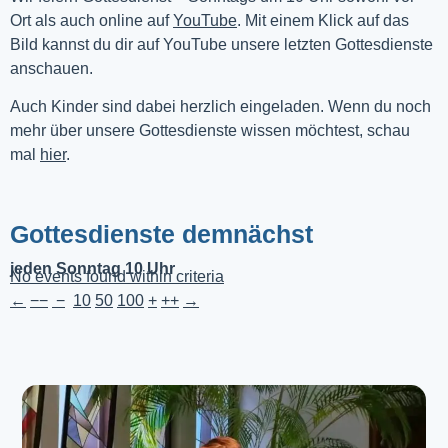
Ort als auch online auf 
YouTube
. Mit einem Klick auf das 
Bild kannst du dir auf YouTube unsere letzten Gottesdienste 
anschauen. 
Auch Kinder sind dabei herzlich eingeladen. Wenn du noch
mehr über unsere Gottesdienste wissen möchtest, schau
mal
hier
.
Gottesdienste demnächst
jeden Sonntag 10 Uhr
No events found within criteria
←
−−
−
10
50
100
+
++
→