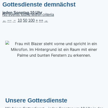
Gottesdienste demnächst
jeden Sonntag 10 Uhr
No events found within criteria
←
−−
−
10
50
100
+
++
→
Unsere Gottesdienste