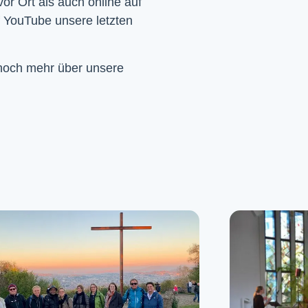
Wir feiern Gottesdienst – Sonntags um 10 Uhr sowohl vor Ort als auch online auf 
f YouTube unsere letzten 
 noch mehr über unsere