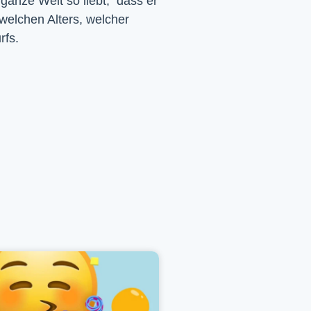
 ganze Welt so liebt, dass er
 welchen Alters, welcher
rfs.