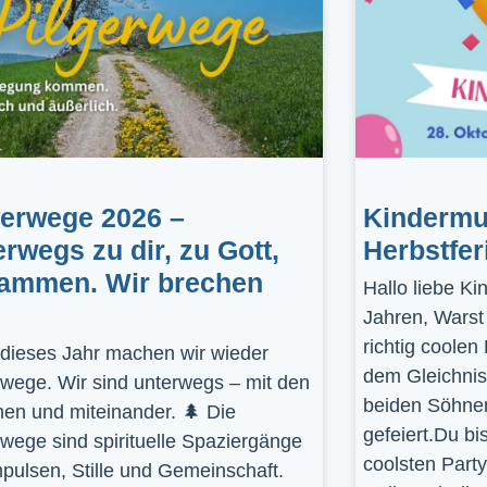
gerwege 2026 –
Kindermus
erwegs zu dir, zu Gott,
Herbstfer
ammen. Wir brechen
Hallo liebe K
Jahren, Warst
richtig coolen
dieses Jahr machen wir wieder
dem Gleichnis
rwege. Wir sind unterwegs – mit den
beiden Söhnen
en und miteinander. 🌲 Die
gefeiert.Du bi
rwege sind spirituelle Spaziergänge
coolsten Part
mpulsen, Stille und Gemeinschaft.