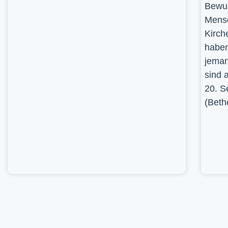
Bewus
Mensc
Kirch
haben
jeman
sind 
20. S
(Beth