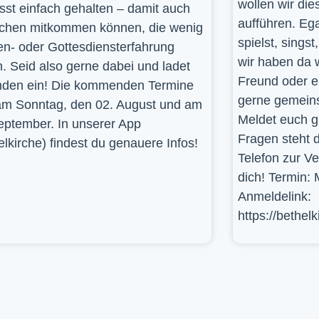
wollen wir die
st einfach gehalten – damit auch
aufführen. Ega
hen mitkommen können, die wenig
spielst, sings
en- oder Gottesdiensterfahrung
wir haben da 
. Seid also gerne dabei und ladet
Freund oder e
den ein! Die kommenden Termine
gerne gemein
am Sonntag, den 02. August und am
Meldet euch g
eptember. In unserer App
Fragen steht d
elkirche) findest du genauere Infos!
Telefon zur V
dich! Termin: 
Anmeldelink:
https://bethel