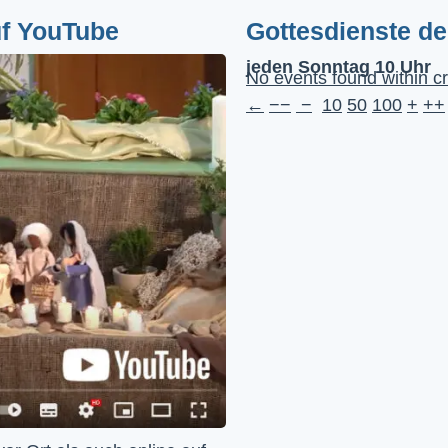
uf YouTube
Gottesdienste d
jeden Sonntag 10 Uhr
No events found within cr
←
−−
−
10
50
100
+
++