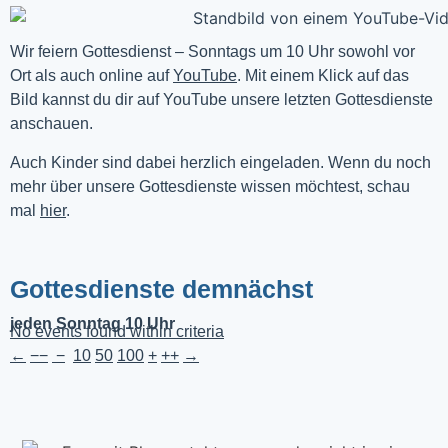
Wir feiern Gottesdienst – Sonntags um 10 Uhr sowohl vor 
Ort als auch online auf 
YouTube
. Mit einem Klick auf das 
Bild kannst du dir auf YouTube unsere letzten Gottesdienste 
anschauen. 
Auch Kinder sind dabei herzlich eingeladen. Wenn du noch
mehr über unsere Gottesdienste wissen möchtest, schau
mal
hier
.
Gottesdienste demnächst
jeden Sonntag 10 Uhr
No events found within criteria
←
−−
−
10
50
100
+
++
→