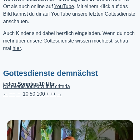
Ort als auch online auf 
YouTube
. Mit einem Klick auf das 
Bild kannst du dir auf YouTube unsere letzten Gottesdienste 
anschauen. 
Auch Kinder sind dabei herzlich eingeladen. Wenn du noch
mehr über unsere Gottesdienste wissen möchtest, schau
mal
hier
.
Gottesdienste demnächst
jeden Sonntag 10 Uhr
No events found within criteria
←
−−
−
10
50
100
+
++
→