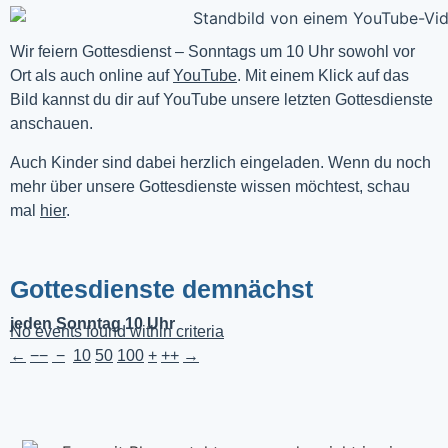
Wir feiern Gottesdienst – Sonntags um 10 Uhr sowohl vor 
Ort als auch online auf 
YouTube
. Mit einem Klick auf das 
Bild kannst du dir auf YouTube unsere letzten Gottesdienste 
anschauen. 
Auch Kinder sind dabei herzlich eingeladen. Wenn du noch
mehr über unsere Gottesdienste wissen möchtest, schau
mal
hier
.
Gottesdienste demnächst
jeden Sonntag 10 Uhr
No events found within criteria
←
−−
−
10
50
100
+
++
→