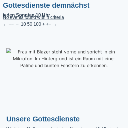
Gottesdienste demnächst
jeden Sonntag 10 Uhr
No events found within criteria
←
−−
−
10
50
100
+
++
→
Unsere Gottesdienste