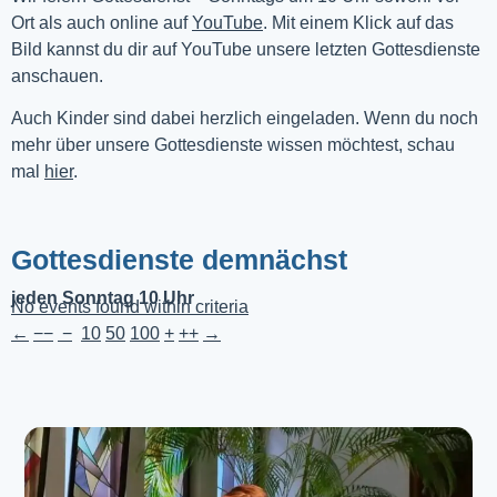
Ort als auch online auf 
YouTube
. Mit einem Klick auf das 
Bild kannst du dir auf YouTube unsere letzten Gottesdienste 
anschauen. 
Auch Kinder sind dabei herzlich eingeladen. Wenn du noch
mehr über unsere Gottesdienste wissen möchtest, schau
mal
hier
.
Gottesdienste demnächst
jeden Sonntag 10 Uhr
No events found within criteria
←
−−
−
10
50
100
+
++
→