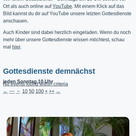
Ort als auch online auf 
YouTube
. Mit einem Klick auf das 
Bild kannst du dir auf YouTube unsere letzten Gottesdienste 
anschauen. 
Auch Kinder sind dabei herzlich eingeladen. Wenn du noch
mehr über unsere Gottesdienste wissen möchtest, schau
mal
hier
.
Gottesdienste demnächst
jeden Sonntag 10 Uhr
No events found within criteria
←
−−
−
10
50
100
+
++
→